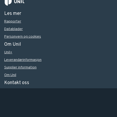
Les mer
Rapporter
Datablader
Personvern og cookies
Om Unil
Unil+
Leverandørinformasjon
Supplier information
Om Unil
Kontakt oss
Ofte stilte spørsmål
Kontakt oss
© Unil AS