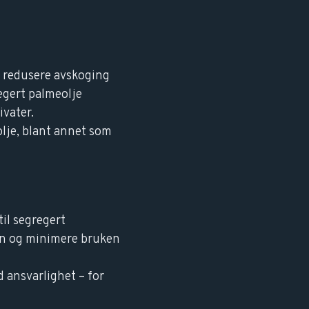
å redusere avskoging
egert palmeolje
ivater.
olje, blant annet som
il segregert
jon og minimere bruken
d ansvarlighet – for