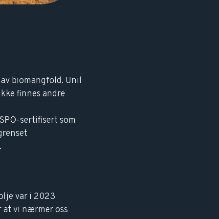
 av biomangfold. Unil
ikke finnes andre
RSPO-sertifisert som
grenset
.
lje var i 2023
r at vi nærmer oss