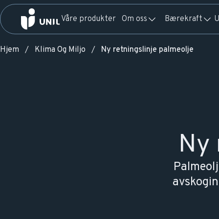
Våre produkter
Om oss
Bærekraft
U
Hjem
Klima Og Miljo
Ny retningslinje palmeolje
Ny 
Palmeolj
avskoging