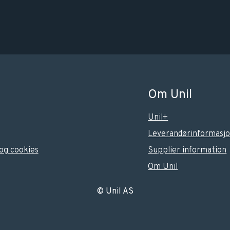
Om Unil
Unil+
Leverandørinformasj
og cookies
Supplier information
Om Unil
© Unil AS