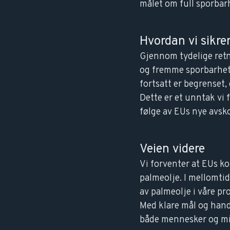
målet om full sporbar
Hvordan vi sikre
Gjennom tydelige retn
og fremme sporbarhet.
fortsatt er begrenset,
Dette er et unntak vi 
følge av EUs nye avsk
Veien videre
Vi forventer at EUs k
palmeolje. I mellomti
av palmeolje i våre pr
Med klare mål og handl
både mennesker og mi