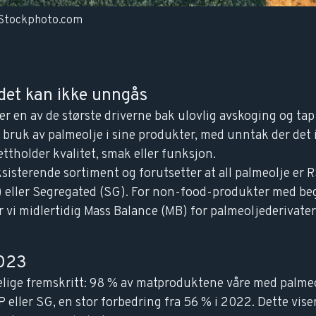
iStockphoto.com
det kan ikke unngås
r en av de største driverne bak ulovlig avskoging og tap
 bruk av palmeolje i sine produkter, med unntak der det 
ttholder kvalitet, smak eller funksjon.
sisterende sortiment og forutsetter at all palmeolje er 
P) eller Segregated (SG). For non-food-produkter med be
 vi midlertidig Mass Balance (MB) for palmeoljederivater
2023
lige fremskritt: 98 % av matproduktene våre med palmeo
P eller SG, en stor forbedring fra 56 % i 2022. Dette vise