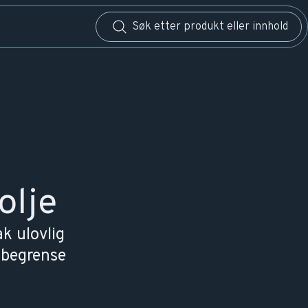
olje
k ulovlig
å begrense