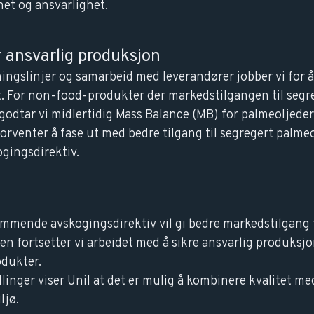
het og ansvarlighet.
r ansvarlig produksjon
ingslinjer og samarbeid med leverandører jobber vi for 
 For non-food-produkter der markedstilgangen til segr
 godtar vi midlertidig Mass Balance (MB) for palmeoljeder
forventer å fase ut med bedre tilgang til segregert palme
ogingsdirektiv.
ommende avskogingsdirektiv vil gi bedre markedstilgang t
den fortsetter vi arbeidet med å sikre ansvarlig produks
odukter.
inger viser Unil at det er mulig å kombinere kvalitet me
ljø.